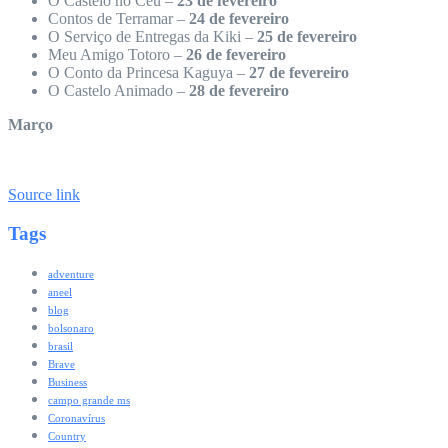
O Castelo no Céu –
23 de fevereiro
Contos de Terramar –
24 de fevereiro
O Serviço de Entregas da Kiki –
25 de fevereiro
Meu Amigo Totoro –
26 de fevereiro
O Conto da Princesa Kaguya –
27 de fevereiro
O Castelo Animado –
28 de fevereiro
Março
Source link
Tags
adventure
aneel
blog
bolsonaro
brasil
Brave
Business
campo grande ms
Coronavírus
Country