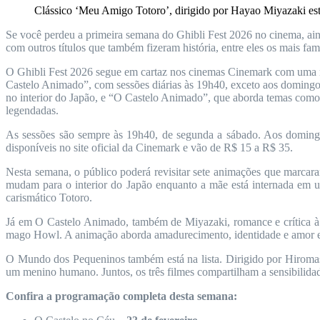
Clássico ‘Meu Amigo Totoro’, dirigido por Hayao Miyazaki está
Se você perdeu a primeira semana do Ghibli Fest 2026 no cinema, ai
com outros títulos que também fizeram história, entre eles os mais
O Ghibli Fest 2026 segue em cartaz nos cinemas Cinemark com uma n
Castelo Animado”, com sessões diárias às 19h40, exceto aos domingo
no interior do Japão, e “O Castelo Animado”, que aborda temas como
legendadas.
As sessões são sempre às 19h40, de segunda a sábado. Aos domingos
disponíveis no site oficial da Cinemark e vão de R$ 15 a R$ 35.
Nesta semana, o público poderá revisitar sete animações que marcar
mudam para o interior do Japão enquanto a mãe está internada em um
carismático Totoro.
Já em O Castelo Animado, também de Miyazaki, romance e crítica à 
mago Howl. A animação aborda amadurecimento, identidade e amor em
O Mundo dos Pequeninos também está na lista. Dirigido por Hiromas
um menino humano. Juntos, os três filmes compartilham a sensibilidade
Confira a programação completa desta semana: