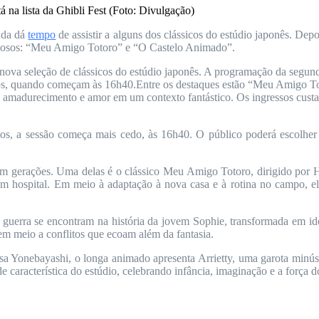
 na lista da Ghibli Fest (Foto: Divulgação)
nda dá
tempo
de assistir a alguns dos clássicos do estúdio japonês. D
 famosos: “Meu Amigo Totoro” e “O Castelo Animado”.
ova seleção de clássicos do estúdio japonês. A programação da segu
s, quando começam às 16h40.Entre os destaques estão “Meu Amigo Toto
 amadurecimento e amor em um contexto fantástico. Os ingressos cust
, a sessão começa mais cedo, às 16h40. O público poderá escolher e
am gerações. Uma delas é o clássico Meu Amigo Totoro, dirigido por 
 hospital. Em meio à adaptação à nova casa e à rotina no campo, elas
guerra se encontram na história da jovem Sophie, transformada em id
 meio a conflitos que ecoam além da fantasia.
a Yonebayashi, o longa animado apresenta Arrietty, uma garota minúsc
 característica do estúdio, celebrando infância, imaginação e a força 