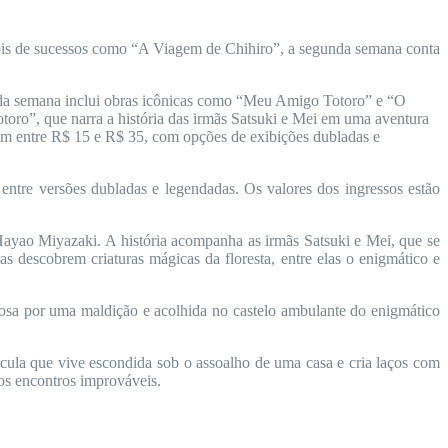
epois de sucessos como “A Viagem de Chihiro”, a segunda semana conta
nda semana inclui obras icônicas como “Meu Amigo Totoro” e “O
ro”, que narra a história das irmãs Satsuki e Mei em uma aventura
am entre R$ 15 e R$ 35, com opções de exibições dubladas e
ntre versões dubladas e legendadas. Os valores dos ingressos estão
Hayao Miyazaki. A história acompanha as irmãs Satsuki e Mei, que se
 descobrem criaturas mágicas da floresta, entre elas o enigmático e
osa por uma maldição e acolhida no castelo ambulante do enigmático
ula que vive escondida sob o assoalho de uma casa e cria laços com
dos encontros improváveis.