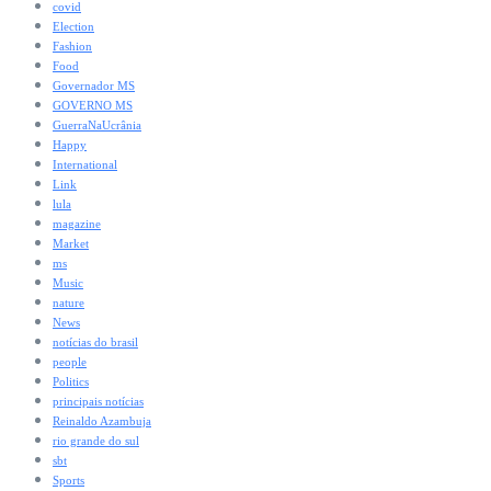
covid
Election
Fashion
Food
Governador MS
GOVERNO MS
GuerraNaUcrânia
Happy
International
Link
lula
magazine
Market
ms
Music
nature
News
notícias do brasil
people
Politics
principais notícias
Reinaldo Azambuja
rio grande do sul
sbt
Sports