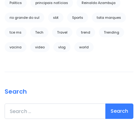
Politics
principais notícias
Reinaldo Azambuja
rio grande do sul
sbt
Sports
tata marques
tce ms
Tech
Travel
trend
Trending
vacina
video
vlog
world
Search
Search for: