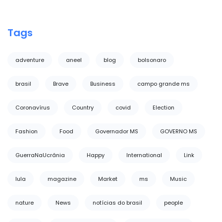
Tags
adventure
aneel
blog
bolsonaro
brasil
Brave
Business
campo grande ms
Coronavírus
Country
covid
Election
Fashion
Food
Governador MS
GOVERNO MS
GuerraNaUcrânia
Happy
International
Link
lula
magazine
Market
ms
Music
nature
News
notícias do brasil
people