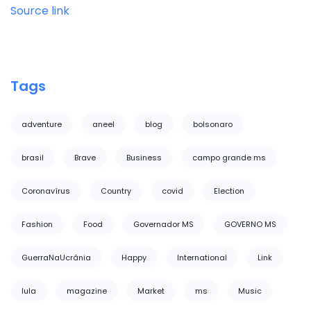
Source link
Tags
adventure
aneel
blog
bolsonaro
brasil
Brave
Business
campo grande ms
Coronavírus
Country
covid
Election
Fashion
Food
Governador MS
GOVERNO MS
GuerraNaUcrânia
Happy
International
Link
lula
magazine
Market
ms
Music