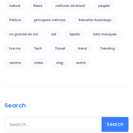
nature
News
notícias do brasil
people
Politics
principais notícias
Reinaldo Azambuja
rio grande do sul
sbt
Sports
tata marques
tce ms
Tech
Travel
trend
Trending
vacina
video
vlog
world
Search
Search for: