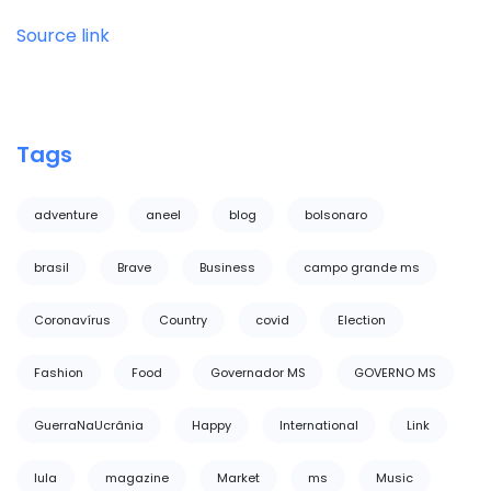
Source link
Tags
adventure
aneel
blog
bolsonaro
brasil
Brave
Business
campo grande ms
Coronavírus
Country
covid
Election
Fashion
Food
Governador MS
GOVERNO MS
GuerraNaUcrânia
Happy
International
Link
lula
magazine
Market
ms
Music