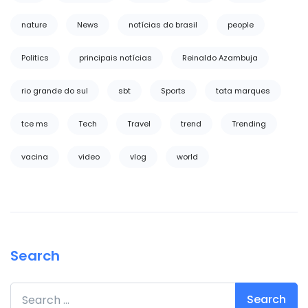
nature
News
notícias do brasil
people
Politics
principais notícias
Reinaldo Azambuja
rio grande do sul
sbt
Sports
tata marques
tce ms
Tech
Travel
trend
Trending
vacina
video
vlog
world
Search
Search for: