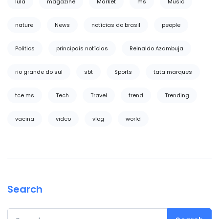
lula
magazine
Market
ms
Music
nature
News
notícias do brasil
people
Politics
principais notícias
Reinaldo Azambuja
rio grande do sul
sbt
Sports
tata marques
tce ms
Tech
Travel
trend
Trending
vacina
video
vlog
world
Search
Search for: