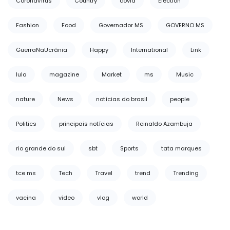
Coronavírus
Country
covid
Election
Fashion
Food
Governador MS
GOVERNO MS
GuerraNaUcrânia
Happy
International
Link
lula
magazine
Market
ms
Music
nature
News
notícias do brasil
people
Politics
principais notícias
Reinaldo Azambuja
rio grande do sul
sbt
Sports
tata marques
tce ms
Tech
Travel
trend
Trending
vacina
video
vlog
world