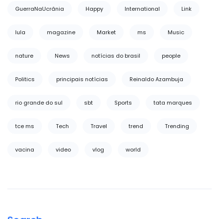
GuerraNaUcrânia
Happy
International
Link
lula
magazine
Market
ms
Music
nature
News
notícias do brasil
people
Politics
principais notícias
Reinaldo Azambuja
rio grande do sul
sbt
Sports
tata marques
tce ms
Tech
Travel
trend
Trending
vacina
video
vlog
world