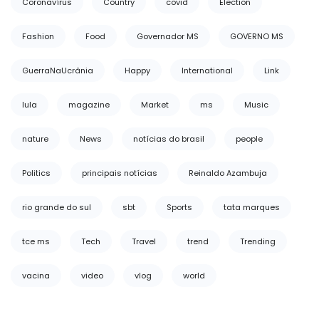
Coronavírus
Country
covid
Election
Fashion
Food
Governador MS
GOVERNO MS
GuerraNaUcrânia
Happy
International
Link
lula
magazine
Market
ms
Music
nature
News
notícias do brasil
people
Politics
principais notícias
Reinaldo Azambuja
rio grande do sul
sbt
Sports
tata marques
tce ms
Tech
Travel
trend
Trending
vacina
video
vlog
world