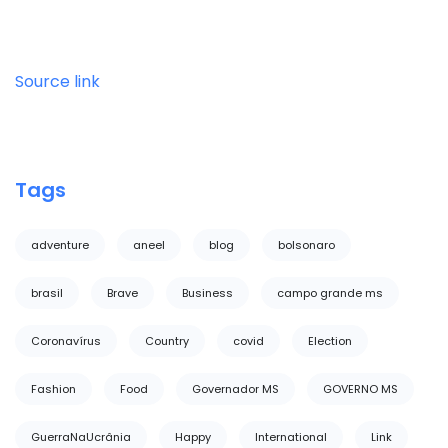
Source link
Tags
adventure
aneel
blog
bolsonaro
brasil
Brave
Business
campo grande ms
Coronavírus
Country
covid
Election
Fashion
Food
Governador MS
GOVERNO MS
GuerraNaUcrânia
Happy
International
Link