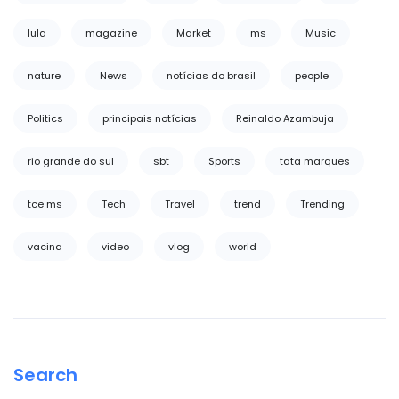
lula
magazine
Market
ms
Music
nature
News
notícias do brasil
people
Politics
principais notícias
Reinaldo Azambuja
rio grande do sul
sbt
Sports
tata marques
tce ms
Tech
Travel
trend
Trending
vacina
video
vlog
world
Search