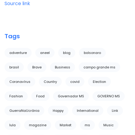
Source link
Tags
adventure
aneel
blog
bolsonaro
brasil
Brave
Business
campo grande ms
Coronavírus
Country
covid
Election
Fashion
Food
Governador MS
GOVERNO MS
GuerraNaUcrânia
Happy
International
Link
lula
magazine
Market
ms
Music