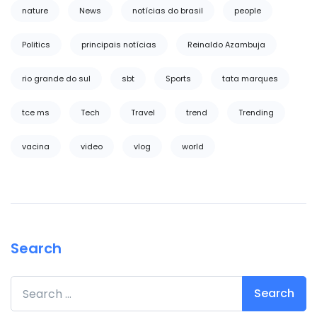
nature
News
notícias do brasil
people
Politics
principais notícias
Reinaldo Azambuja
rio grande do sul
sbt
Sports
tata marques
tce ms
Tech
Travel
trend
Trending
vacina
video
vlog
world
Search
Search for: