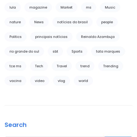
lula
magazine
Market
ms
Music
nature
News
notícias do brasil
people
Politics
principais notícias
Reinaldo Azambuja
rio grande do sul
sbt
Sports
tata marques
tce ms
Tech
Travel
trend
Trending
vacina
video
vlog
world
Search