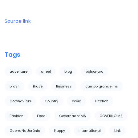
Source link
Tags
adventure
aneel
blog
bolsonaro
brasil
Brave
Business
campo grande ms
Coronavírus
Country
covid
Election
Fashion
Food
Governador MS
GOVERNO MS
GuerraNaUcrânia
Happy
International
Link