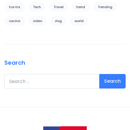
tce ms
Tech
Travel
trend
Trending
vacina
video
vlog
world
Search
Search for: