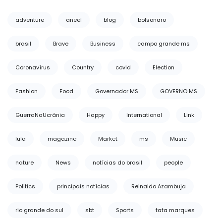
adventure
aneel
blog
bolsonaro
brasil
Brave
Business
campo grande ms
Coronavírus
Country
covid
Election
Fashion
Food
Governador MS
GOVERNO MS
GuerraNaUcrânia
Happy
International
Link
lula
magazine
Market
ms
Music
nature
News
notícias do brasil
people
Politics
principais notícias
Reinaldo Azambuja
rio grande do sul
sbt
Sports
tata marques