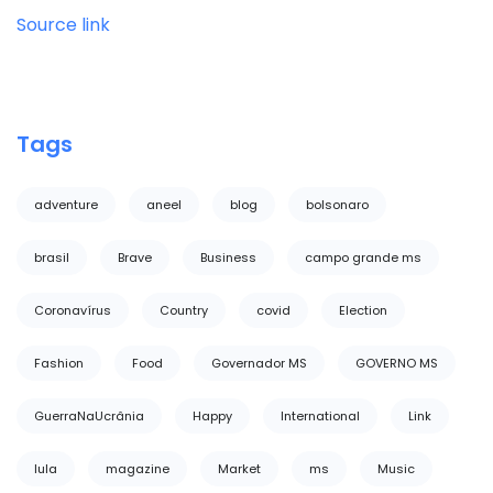
Source link
Tags
adventure
aneel
blog
bolsonaro
brasil
Brave
Business
campo grande ms
Coronavírus
Country
covid
Election
Fashion
Food
Governador MS
GOVERNO MS
GuerraNaUcrânia
Happy
International
Link
lula
magazine
Market
ms
Music