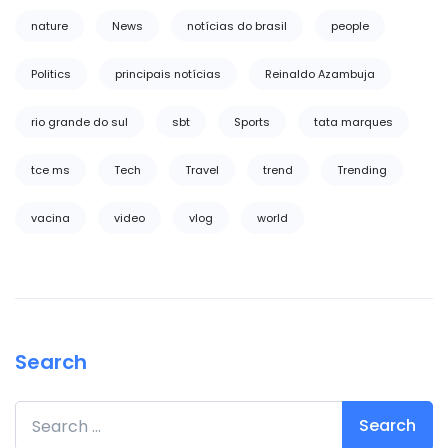
nature
News
notícias do brasil
people
Politics
principais notícias
Reinaldo Azambuja
rio grande do sul
sbt
Sports
tata marques
tce ms
Tech
Travel
trend
Trending
vacina
video
vlog
world
Search
Search for: