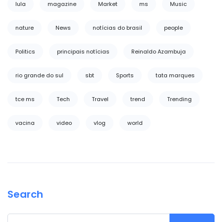
lula
magazine
Market
ms
Music
nature
News
notícias do brasil
people
Politics
principais notícias
Reinaldo Azambuja
rio grande do sul
sbt
Sports
tata marques
tce ms
Tech
Travel
trend
Trending
vacina
video
vlog
world
Search
Search for: