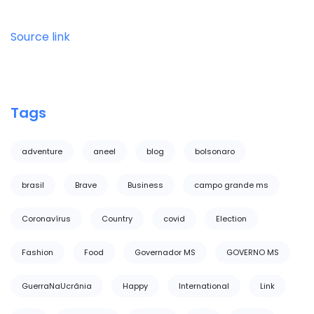
Source link
Tags
adventure
aneel
blog
bolsonaro
brasil
Brave
Business
campo grande ms
Coronavírus
Country
covid
Election
Fashion
Food
Governador MS
GOVERNO MS
GuerraNaUcrânia
Happy
International
Link