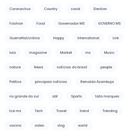
Coronavírus
Country
covid
Election
Fashion
Food
Governador MS
GOVERNO MS
GuerraNaUcrânia
Happy
International
Link
lula
magazine
Market
ms
Music
nature
News
notícias do brasil
people
Politics
principais notícias
Reinaldo Azambuja
rio grande do sul
sbt
Sports
tata marques
tce ms
Tech
Travel
trend
Trending
vacina
video
vlog
world