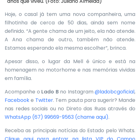
anos que viveu. (Foto: Juliano Almeida)
Hoje, o casal já tem uma nova companheira, uma
filhotinha de cerca de 50 dias, ainda sem nome
definido. “A gente chama de um jeito, ela não atende.
A Ana chama de outro, também não atende.
Estamos esperando ela mesma escolher”, brinca.
Apesar disso, o lugar da Mell é único e está na
homenagem no motorhome e nas memórias vividas
em família.
Acompanhe o
Lado B
no Instagram
@ladobcgoficial
,
Facebook
e
Twitter
. Tem pauta para sugerir? Mande
nas redes sociais ou no Direto das Ruas através do
WhatsApp
(67) 99669-9563 (chame aqui)
.
Receba as principais notícias do Estado pelo Whats.
Clique aqui para entrar na lista VIP do Campo