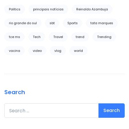
Politics
principais notícias
Reinaldo Azambuja
rio grande do sul
sbt
Sports
tata marques
tce ms
Tech
Travel
trend
Trending
vacina
video
vlog
world
Search
Search for: