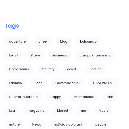
Tags
adventure
aneel
blog
bolsonaro
brasil
Brave
Business
campo grande ms
Coronavírus
Country
covid
Election
Fashion
Food
Governador MS
GOVERNO MS
GuerraNaUcrânia
Happy
International
Link
lula
magazine
Market
ms
Music
nature
News
notícias do brasil
people