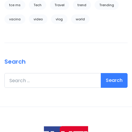
tce ms
Tech
Travel
trend
Trending
vacina
video
vlog
world
Search
Search for: