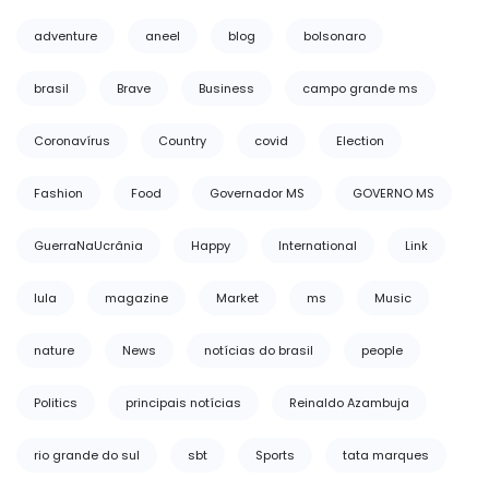
adventure
aneel
blog
bolsonaro
brasil
Brave
Business
campo grande ms
Coronavírus
Country
covid
Election
Fashion
Food
Governador MS
GOVERNO MS
GuerraNaUcrânia
Happy
International
Link
lula
magazine
Market
ms
Music
nature
News
notícias do brasil
people
Politics
principais notícias
Reinaldo Azambuja
rio grande do sul
sbt
Sports
tata marques