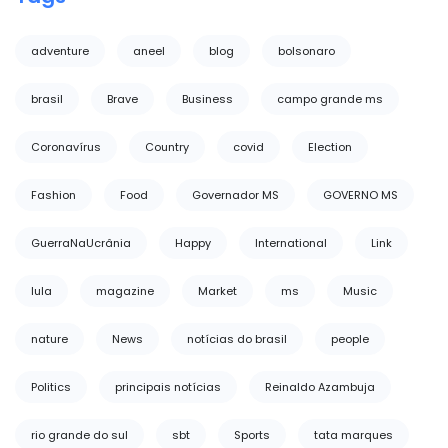
adventure
aneel
blog
bolsonaro
brasil
Brave
Business
campo grande ms
Coronavírus
Country
covid
Election
Fashion
Food
Governador MS
GOVERNO MS
GuerraNaUcrânia
Happy
International
Link
lula
magazine
Market
ms
Music
nature
News
notícias do brasil
people
Politics
principais notícias
Reinaldo Azambuja
rio grande do sul
sbt
Sports
tata marques