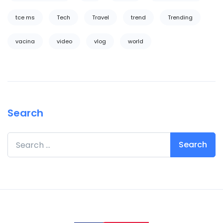
tce ms
Tech
Travel
trend
Trending
vacina
video
vlog
world
Search
Search for: