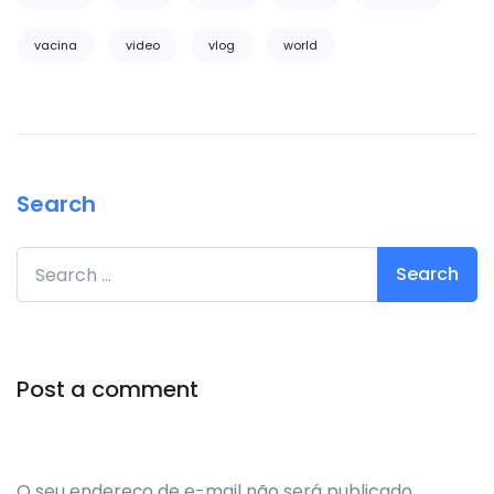
vacina
video
vlog
world
Search
Search for:
Post a comment
O seu endereço de e-mail não será publicado.