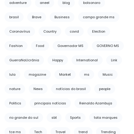
adventure
aneel
blog
bolsonaro
brasil
Brave
Business
campo grande ms
Coronavírus
Country
covid
Election
Fashion
Food
Governador MS
GOVERNO MS
GuerraNaUcrânia
Happy
International
Link
lula
magazine
Market
ms
Music
nature
News
notícias do brasil
people
Politics
principais notícias
Reinaldo Azambuja
rio grande do sul
sbt
Sports
tata marques
tce ms
Tech
Travel
trend
Trending