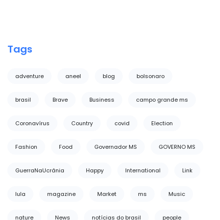
Tags
adventure
aneel
blog
bolsonaro
brasil
Brave
Business
campo grande ms
Coronavírus
Country
covid
Election
Fashion
Food
Governador MS
GOVERNO MS
GuerraNaUcrânia
Happy
International
Link
lula
magazine
Market
ms
Music
nature
News
notícias do brasil
people