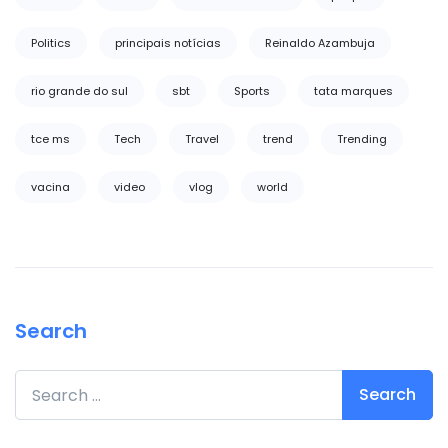
Politics
principais notícias
Reinaldo Azambuja
rio grande do sul
sbt
Sports
tata marques
tce ms
Tech
Travel
trend
Trending
vacina
video
vlog
world
Search
Search for: