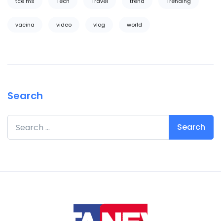
tce ms
Tech
Travel
trend
Trending
vacina
video
vlog
world
Search
Search for: