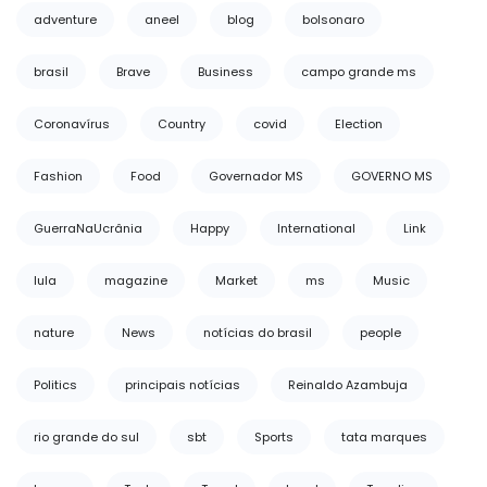
adventure
aneel
blog
bolsonaro
brasil
Brave
Business
campo grande ms
Coronavírus
Country
covid
Election
Fashion
Food
Governador MS
GOVERNO MS
GuerraNaUcrânia
Happy
International
Link
lula
magazine
Market
ms
Music
nature
News
notícias do brasil
people
Politics
principais notícias
Reinaldo Azambuja
rio grande do sul
sbt
Sports
tata marques