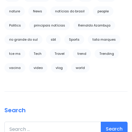
nature
News
notícias do brasil
people
Politics
principais notícias
Reinaldo Azambuja
rio grande do sul
sbt
Sports
tata marques
tce ms
Tech
Travel
trend
Trending
vacina
video
vlog
world
Search
Search for: