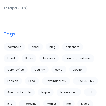
sf (dpa, OTS)
Tags
adventure
aneel
blog
bolsonaro
brasil
Brave
Business
campo grande ms
Coronavírus
Country
covid
Election
Fashion
Food
Governador MS
GOVERNO MS
GuerraNaUcrânia
Happy
International
Link
lula
magazine
Market
ms
Music