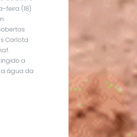
feira (18)
um
cobertas
s Carlota
af.
ingido a
a a água da