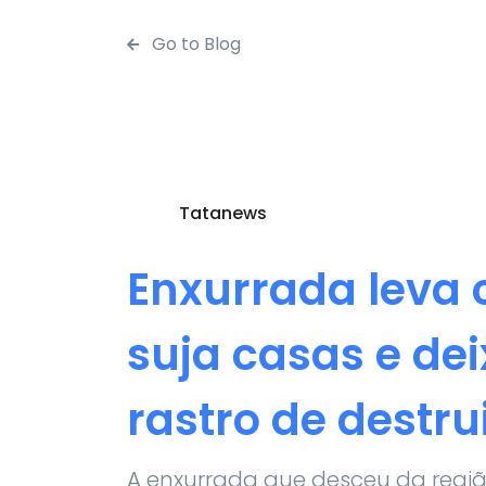
Go to Blog
Tatanews
Enxurrada leva 
suja casas e de
rastro de destru
A enxurrada que desceu da regiã