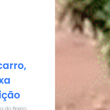
carro,
ixa
ição
o do Bairro