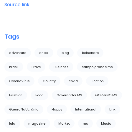
Source link
Tags
adventure
aneel
blog
bolsonaro
brasil
Brave
Business
campo grande ms
Coronavírus
Country
covid
Election
Fashion
Food
Governador MS
GOVERNO MS
GuerraNaUcrânia
Happy
International
Link
lula
magazine
Market
ms
Music