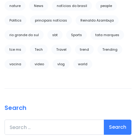
nature
News
notícias do brasil
people
Politics
principais notícias
Reinaldo Azambuja
rio grande do sul
sbt
Sports
tata marques
tce ms
Tech
Travel
trend
Trending
vacina
video
vlog
world
Search
Search for: