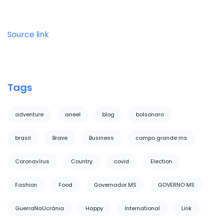
Source link
Tags
adventure
aneel
blog
bolsonaro
brasil
Brave
Business
campo grande ms
Coronavírus
Country
covid
Election
Fashion
Food
Governador MS
GOVERNO MS
GuerraNaUcrânia
Happy
International
Link