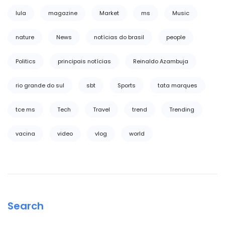
lula
magazine
Market
ms
Music
nature
News
notícias do brasil
people
Politics
principais notícias
Reinaldo Azambuja
rio grande do sul
sbt
Sports
tata marques
tce ms
Tech
Travel
trend
Trending
vacina
video
vlog
world
Search