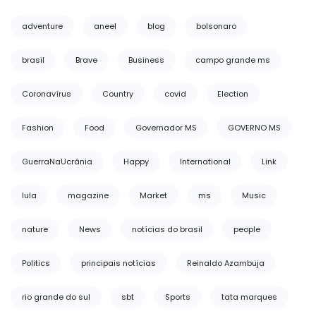
adventure
aneel
blog
bolsonaro
brasil
Brave
Business
campo grande ms
Coronavírus
Country
covid
Election
Fashion
Food
Governador MS
GOVERNO MS
GuerraNaUcrânia
Happy
International
Link
lula
magazine
Market
ms
Music
nature
News
notícias do brasil
people
Politics
principais notícias
Reinaldo Azambuja
rio grande do sul
sbt
Sports
tata marques