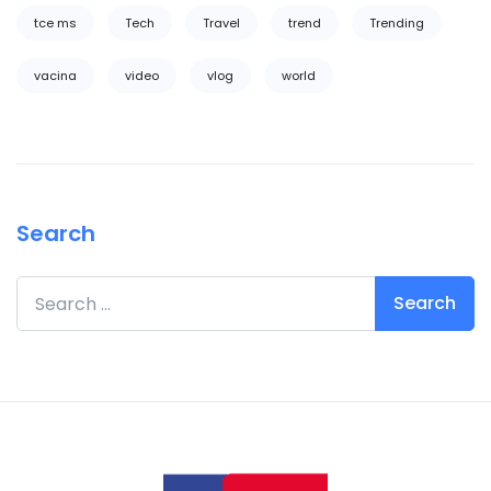
tce ms
Tech
Travel
trend
Trending
vacina
video
vlog
world
Search
Search for: