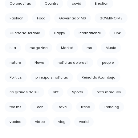
Coronavírus
Country
covid
Election
Fashion
Food
Governador MS
GOVERNO MS
GuerraNaUcrânia
Happy
International
Link
lula
magazine
Market
ms
Music
nature
News
notícias do brasil
people
Politics
principais notícias
Reinaldo Azambuja
rio grande do sul
sbt
Sports
tata marques
tce ms
Tech
Travel
trend
Trending
vacina
video
vlog
world