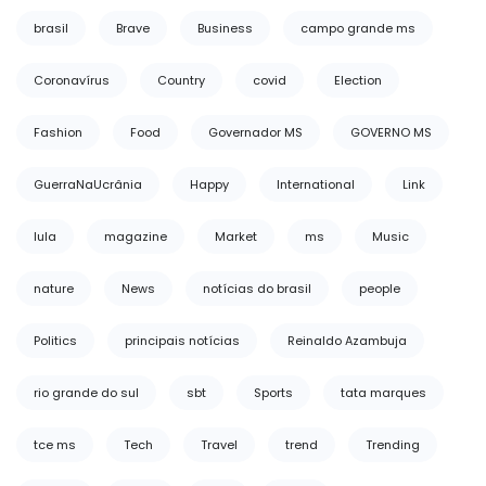
brasil
Brave
Business
campo grande ms
Coronavírus
Country
covid
Election
Fashion
Food
Governador MS
GOVERNO MS
GuerraNaUcrânia
Happy
International
Link
lula
magazine
Market
ms
Music
nature
News
notícias do brasil
people
Politics
principais notícias
Reinaldo Azambuja
rio grande do sul
sbt
Sports
tata marques
tce ms
Tech
Travel
trend
Trending