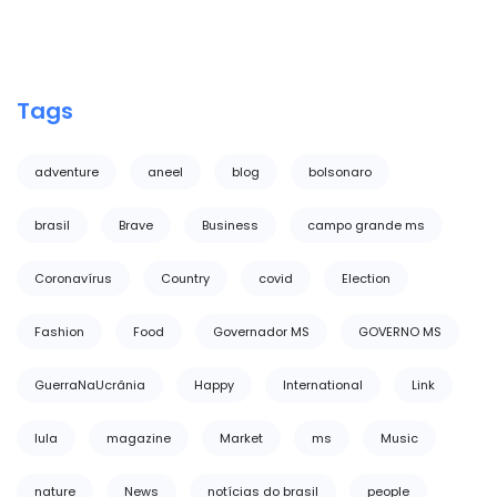
Tags
adventure
aneel
blog
bolsonaro
brasil
Brave
Business
campo grande ms
Coronavírus
Country
covid
Election
Fashion
Food
Governador MS
GOVERNO MS
GuerraNaUcrânia
Happy
International
Link
lula
magazine
Market
ms
Music
nature
News
notícias do brasil
people