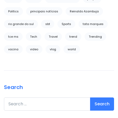
Politics
principais notícias
Reinaldo Azambuja
rio grande do sul
sbt
Sports
tata marques
tce ms
Tech
Travel
trend
Trending
vacina
video
vlog
world
Search
Search for: