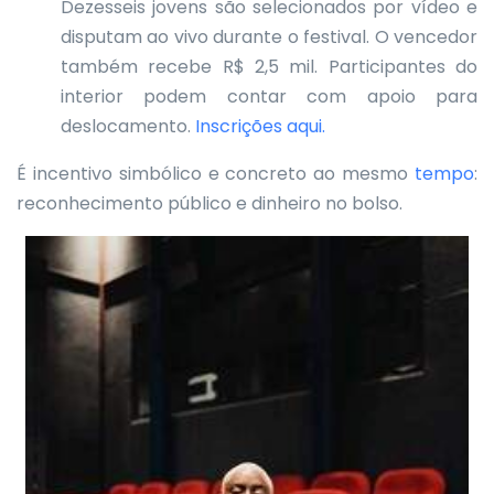
Dezesseis jovens são selecionados por vídeo e
disputam ao vivo durante o festival. O vencedor
também recebe R$ 2,5 mil. Participantes do
interior podem contar com apoio para
deslocamento.
Inscrições aqui.
É incentivo simbólico e concreto ao mesmo
tempo
:
reconhecimento público e dinheiro no bolso.