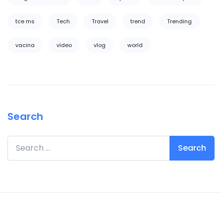
tce ms
Tech
Travel
trend
Trending
vacina
video
vlog
world
Search
Search for: