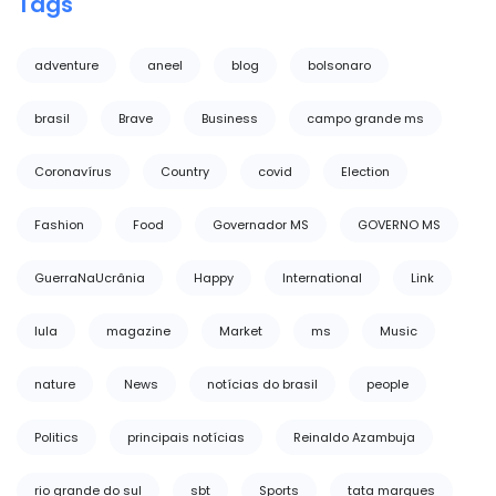
Tags
adventure
aneel
blog
bolsonaro
brasil
Brave
Business
campo grande ms
Coronavírus
Country
covid
Election
Fashion
Food
Governador MS
GOVERNO MS
GuerraNaUcrânia
Happy
International
Link
lula
magazine
Market
ms
Music
nature
News
notícias do brasil
people
Politics
principais notícias
Reinaldo Azambuja
rio grande do sul
sbt
Sports
tata marques