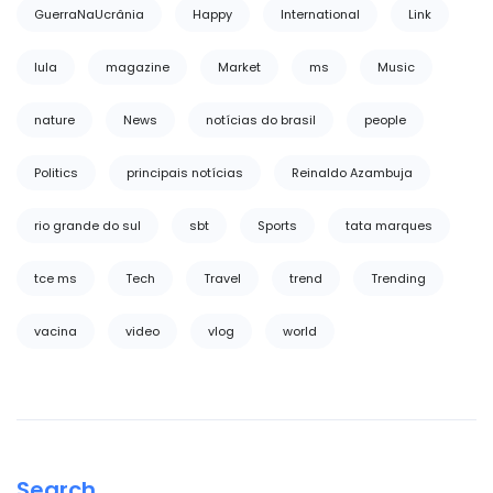
GuerraNaUcrânia
Happy
International
Link
lula
magazine
Market
ms
Music
nature
News
notícias do brasil
people
Politics
principais notícias
Reinaldo Azambuja
rio grande do sul
sbt
Sports
tata marques
tce ms
Tech
Travel
trend
Trending
vacina
video
vlog
world
Search