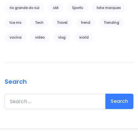
rio grande do sul
sbt
Sports
tata marques
tce ms
Tech
Travel
trend
Trending
vacina
video
vlog
world
Search
Search for: