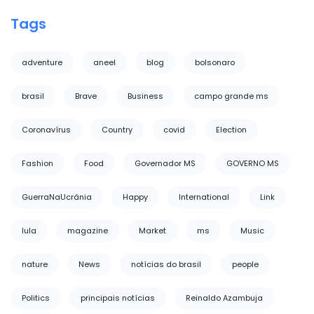
Tags
adventure
aneel
blog
bolsonaro
brasil
Brave
Business
campo grande ms
Coronavírus
Country
covid
Election
Fashion
Food
Governador MS
GOVERNO MS
GuerraNaUcrânia
Happy
International
Link
lula
magazine
Market
ms
Music
nature
News
notícias do brasil
people
Politics
principais notícias
Reinaldo Azambuja