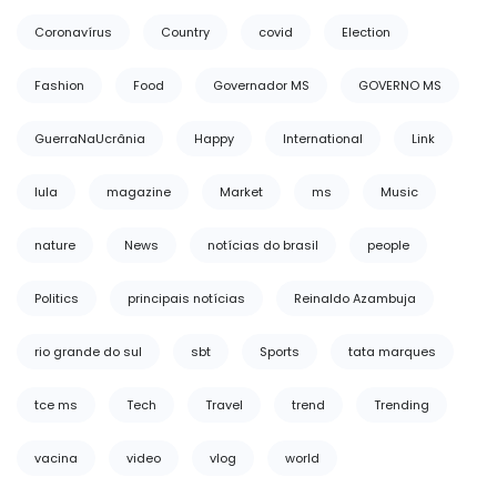
Coronavírus
Country
covid
Election
Fashion
Food
Governador MS
GOVERNO MS
GuerraNaUcrânia
Happy
International
Link
lula
magazine
Market
ms
Music
nature
News
notícias do brasil
people
Politics
principais notícias
Reinaldo Azambuja
rio grande do sul
sbt
Sports
tata marques
tce ms
Tech
Travel
trend
Trending
vacina
video
vlog
world