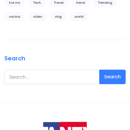
tce ms
Tech
Travel
trend
Trending
vacina
video
vlog
world
Search
Search for: