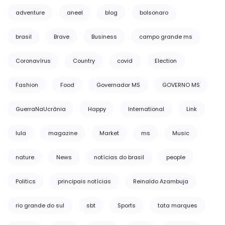
adventure
aneel
blog
bolsonaro
brasil
Brave
Business
campo grande ms
Coronavírus
Country
covid
Election
Fashion
Food
Governador MS
GOVERNO MS
GuerraNaUcrânia
Happy
International
Link
lula
magazine
Market
ms
Music
nature
News
notícias do brasil
people
Politics
principais notícias
Reinaldo Azambuja
rio grande do sul
sbt
Sports
tata marques