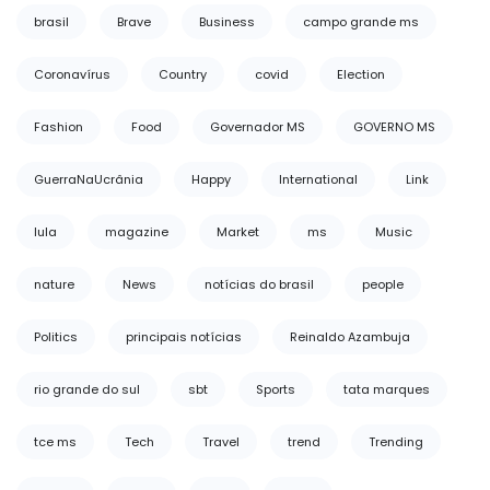
brasil
Brave
Business
campo grande ms
Coronavírus
Country
covid
Election
Fashion
Food
Governador MS
GOVERNO MS
GuerraNaUcrânia
Happy
International
Link
lula
magazine
Market
ms
Music
nature
News
notícias do brasil
people
Politics
principais notícias
Reinaldo Azambuja
rio grande do sul
sbt
Sports
tata marques
tce ms
Tech
Travel
trend
Trending