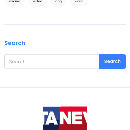
vacina
video
vlog
world
Search
Search for: