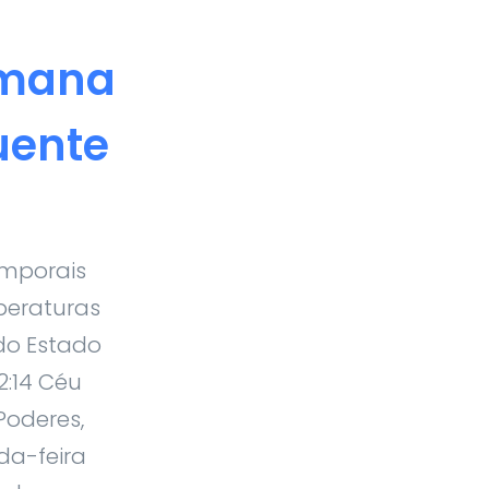
emana
uente
emporais
peraturas
do Estado
2:14 Céu
Poderes,
a-feira