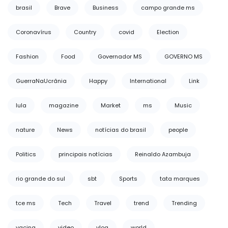
brasil
Brave
Business
campo grande ms
Coronavírus
Country
covid
Election
Fashion
Food
Governador MS
GOVERNO MS
GuerraNaUcrânia
Happy
International
Link
lula
magazine
Market
ms
Music
nature
News
notícias do brasil
people
Politics
principais notícias
Reinaldo Azambuja
rio grande do sul
sbt
Sports
tata marques
tce ms
Tech
Travel
trend
Trending
vacina
video
vlog
world