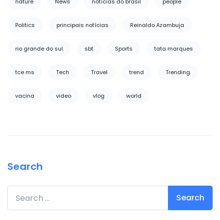
nature
News
notícias do brasil
people
Politics
principais notícias
Reinaldo Azambuja
rio grande do sul
sbt
Sports
tata marques
tce ms
Tech
Travel
trend
Trending
vacina
video
vlog
world
Search
Search for: