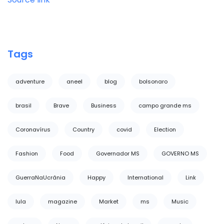
Tags
adventure
aneel
blog
bolsonaro
brasil
Brave
Business
campo grande ms
Coronavírus
Country
covid
Election
Fashion
Food
Governador MS
GOVERNO MS
GuerraNaUcrânia
Happy
International
Link
lula
magazine
Market
ms
Music