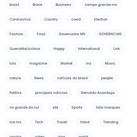
brasil
Brave
Business
campo grande ms
Coronavírus
Country
covid
Election
Fashion
Food
Governador MS
GOVERNO MS
GuerraNaUcrânia
Happy
International
Link
lula
magazine
Market
ms
Music
nature
News
notícias do brasil
people
Politics
principais notícias
Reinaldo Azambuja
rio grande do sul
sbt
Sports
tata marques
tce ms
Tech
Travel
trend
Trending
vacina
video
vlog
world