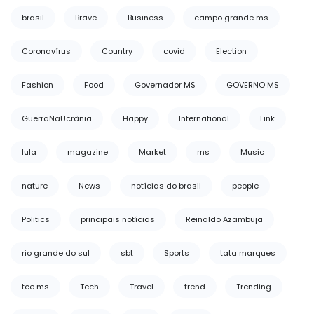
brasil
Brave
Business
campo grande ms
Coronavírus
Country
covid
Election
Fashion
Food
Governador MS
GOVERNO MS
GuerraNaUcrânia
Happy
International
Link
lula
magazine
Market
ms
Music
nature
News
notícias do brasil
people
Politics
principais notícias
Reinaldo Azambuja
rio grande do sul
sbt
Sports
tata marques
tce ms
Tech
Travel
trend
Trending