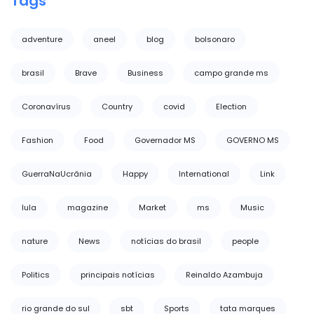
Tags
adventure
aneel
blog
bolsonaro
brasil
Brave
Business
campo grande ms
Coronavírus
Country
covid
Election
Fashion
Food
Governador MS
GOVERNO MS
GuerraNaUcrânia
Happy
International
Link
lula
magazine
Market
ms
Music
nature
News
notícias do brasil
people
Politics
principais notícias
Reinaldo Azambuja
rio grande do sul
sbt
Sports
tata marques