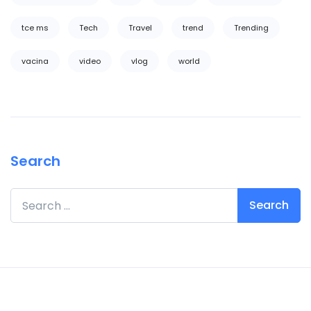
tce ms
Tech
Travel
trend
Trending
vacina
video
vlog
world
Search
Search for: