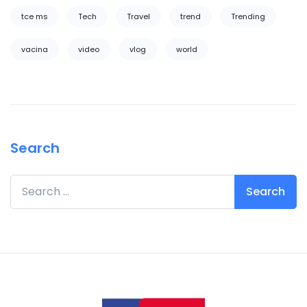
tce ms
Tech
Travel
trend
Trending
vacina
video
vlog
world
Search
Search for: