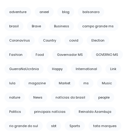
adventure
aneel
blog
bolsonaro
brasil
Brave
Business
campo grande ms
Coronavírus
Country
covid
Election
Fashion
Food
Governador MS
GOVERNO MS
GuerraNaUcrânia
Happy
International
Link
lula
magazine
Market
ms
Music
nature
News
notícias do brasil
people
Politics
principais notícias
Reinaldo Azambuja
rio grande do sul
sbt
Sports
tata marques