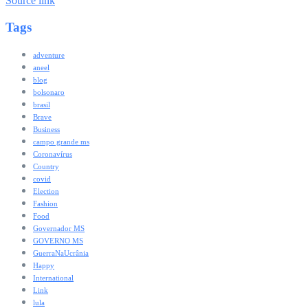
Source link
Tags
adventure
aneel
blog
bolsonaro
brasil
Brave
Business
campo grande ms
Coronavírus
Country
covid
Election
Fashion
Food
Governador MS
GOVERNO MS
GuerraNaUcrânia
Happy
International
Link
lula