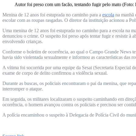
Autor foi preso com um facão, tentando fugir pelo mato (Foto: 
Menina de 12 anos foi estuprada no caminho para a
escola
na manhã d
escolar com as roupas rasgadas. O diretor da instituição acionou a Pol
Uma menina de 12 anos foi estuprada no caminho para a escola na ma
denunciou o crime. O suspeito foi preso após tentar fugir e resistir
envolvendo crianças.
Conforme o boletim de ocorrência, ao qual o Campo Grande News teve a
havia sido violentada sexualmente e informou as características das 
A vítima foi socorrida por uma equipe da Sesai (Secretaria Especial d
exame de corpo de delito confirmou a violência sexual.
Durante as buscas, os policiais encontraram o pai da menina, que repa
interromper o ataque.
Em seguida, os militares localizaram o suspeito caminhando em direç
ocorrência, o homem avançou contra os policiais e precisou ser conti
A polícia encaminhou o suspeito à Delegacia de Polícia Civil do municí