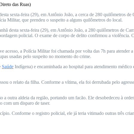
Direto das Ruas)
esta sexta-feira (29), em Antônio João, a cerca de 280 quilômetros d
ícia Militar, que prendeu o suspeito a alguns quilômetros do local.
nhã desta sexta-feira (29), em Antônio João, a 280 quilômetros de Ca
 à abordagem policial. O exame de corpo de delito confirmou a violência
cesso, a Polícia Militar foi chamada por volta das 7h para atender a s
roupas usadas pelo suspeito no momento do crime.
e
Saúde
Indígena) e encaminhada ao hospital para atendimento médico e
ssou o relato da filha. Conforme a vítima, ela foi derrubada pelo agre
ão a outra aldeia da região, portando um facão. Ele desobedeceu à orde
do com um disparo de taser.
pio. Conforme o registro policial, ele já teria vitimado outras três cri