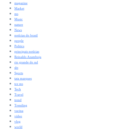
magazine
Market
ms
Music
nature
News
notícias do brasil
people
Politics
principais notícias
Reinaldo Azambuja
rio grande do sul
sbt
Sports
tata marques
tce ms
Tech
Travel
trend
Trending
vacina
video
vlog
world