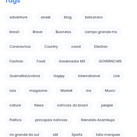
Tags
adventure
aneel
blog
bolsonaro
brasil
Brave
Business
campo grande ms
Coronavírus
Country
covid
Election
Fashion
Food
Governador MS
GOVERNO MS
GuerraNaUcrânia
Happy
International
Link
lula
magazine
Market
ms
Music
nature
News
notícias do brasil
people
Politics
principais notícias
Reinaldo Azambuja
rio grande do sul
sbt
Sports
tata marques