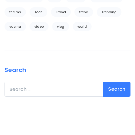
tce ms
Tech
Travel
trend
Trending
vacina
video
vlog
world
Search
Search for: