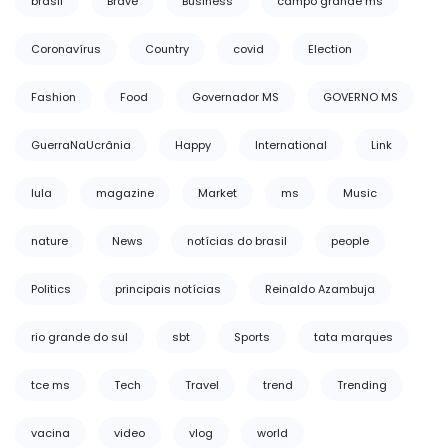
brasil
Brave
Business
campo grande ms
Coronavírus
Country
covid
Election
Fashion
Food
Governador MS
GOVERNO MS
GuerraNaUcrânia
Happy
International
Link
lula
magazine
Market
ms
Music
nature
News
notícias do brasil
people
Politics
principais notícias
Reinaldo Azambuja
rio grande do sul
sbt
Sports
tata marques
tce ms
Tech
Travel
trend
Trending
vacina
video
vlog
world