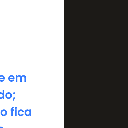
te em
do;
o fica