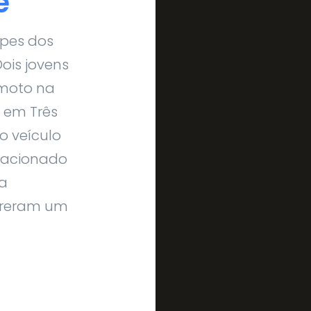
e
ipes dos
ois jovens
 moto na
 em Três
o veículo
stacionado
da
ofreram um