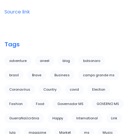
Source link
Tags
adventure
aneel
blog
bolsonaro
brasil
Brave
Business
campo grande ms
Coronavírus
Country
covid
Election
Fashion
Food
Governador MS
GOVERNO MS
GuerraNaUcrânia
Happy
International
Link
lula
magazine
Market
ms
Music