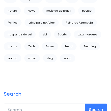
nature
News
notícias do brasil
people
Politics
principais notícias
Reinaldo Azambuja
rio grande do sul
sbt
Sports
tata marques
tce ms
Tech
Travel
trend
Trending
vacina
video
vlog
world
Search
Search for: