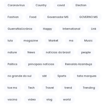
Coronavírus
Country
covid
Election
Fashion
Food
Governador MS
GOVERNO MS
GuerraNaUcrânia
Happy
International
Link
lula
magazine
Market
ms
Music
nature
News
notícias do brasil
people
Politics
principais notícias
Reinaldo Azambuja
rio grande do sul
sbt
Sports
tata marques
tce ms
Tech
Travel
trend
Trending
vacina
video
vlog
world