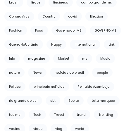
brasil
Brave
Business
campo grande ms
Coronavírus
Country
covid
Election
Fashion
Food
Governador MS
GOVERNO MS
GuerraNaUcrânia
Happy
International
Link
lula
magazine
Market
ms
Music
nature
News
notícias do brasil
people
Politics
principais notícias
Reinaldo Azambuja
rio grande do sul
sbt
Sports
tata marques
tce ms
Tech
Travel
trend
Trending
vacina
video
vlog
world