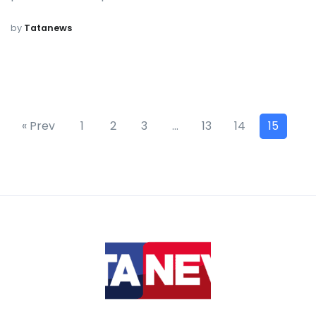
by
Tatanews
« Prev
1
2
3
…
13
14
15